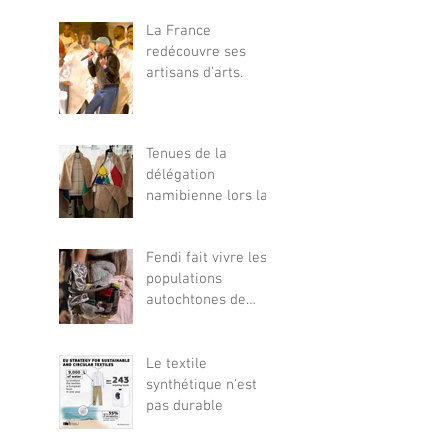
La France
redécouvre ses
artisans d’arts.
Tenues de la
délégation
namibienne lors la
cérémonie
d’ouverture
Fendi fait vivre les
olympique
populations
autochtones de
Namibie.
Le textile
synthétique n'est
pas durable