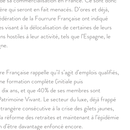
et de sa commercialisation en France. Ce sont donc 
ière qui seront en fait menacés. D’ores et déjà, 
dération de la Fourrure Française ont indiqué 
visant à la délocalisation de certaines de leurs 
s hostiles à leur activité, tels que l’Espagne, le 
gne. 
 Française rappelle qu’il s’agit d’emplois qualifiés, 
e formation complète (initiale puis 
e dix ans, et que 40% de ses membres sont 
Patrimoine Vivant. Le secteur du luxe, déjà frappé 
étrangère consécutive à la crise des gilets jaunes, 
la réforme des retraites et maintenant à l’épidémie 
n d’être davantage enfoncé encore. 