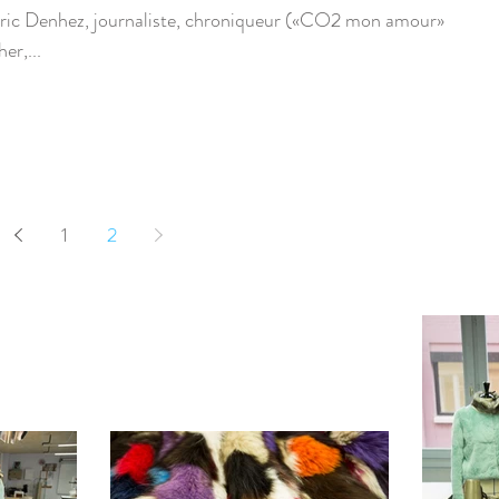
déric Denhez, journaliste, chroniqueur («CO2 mon amour»
er,...
1
2