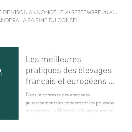
E DE VISON ANNONCÉ LE 29 SEPTEMBRE 2020 :
NDERA LA SAISINE DU CONSEIL
Les meilleures
pratiques des élevages
français et européens de
visons sont devenues
Dans le contexte des annonces
obligatoires dan
gouvernementales concernant les poussins
et porcelets, la filière de la fourrure présente
ses engagements...